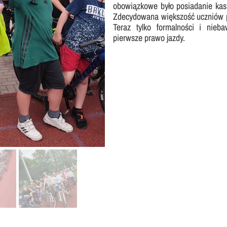
obowiązkowe było posiadanie ka
Nasza szkoła jest OK
Nabór
Zdecydowana większość uczniów p
Teraz tylko formalności i nieb
Erasmus+ Uniwersalny Język Sztuki
pierwsze prawo jazdy.
Erasmus+ Przez dwujęzyczność do przyszłości
Erasmus+ Mózgi w szkole. Wiedza jest potęgą!