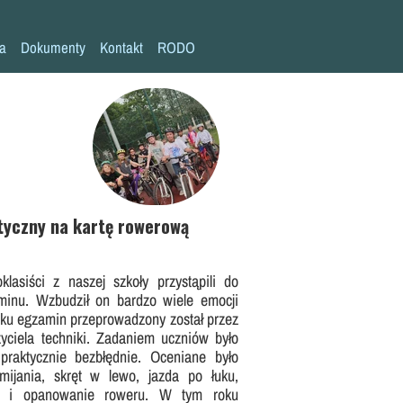
la
Dokumenty
Kontakt
RODO
Statut szkoły
Plan pracy szkoły
Wymagania edukacyjne
Program wychowawczo-profilaktyczny
Procedura bezpieczeństwa/Covid-19
tyczny na kartę rowerową
Kompetencje kluczowe
asiści z naszej szkoły przystąpili do
Deklaracja dostępności
inu. Wzbudził on bardzo wiele emocji
Standardy Ochrony Małoletnich
oku egzamin przeprowadzony został przez
zyciela techniki. Zadaniem uczniów było
raktycznie bezbłędnie. Oceniane było
ijania, skręt w lewo, jazda po łuku,
dy i opanowanie roweru. W tym roku