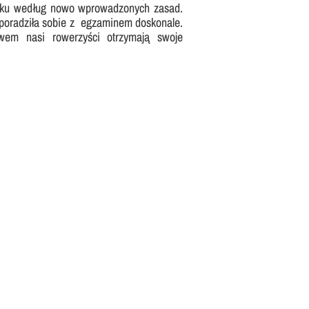
sku według nowo wprowadzonych zasad.
oradziła sobie z egzaminem doskonale.
awem nasi rowerzyści otrzymają swoje