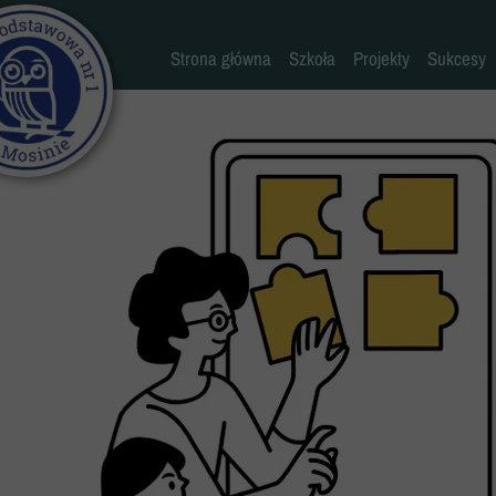
Strona główna
Szkoła
Projekty
Sukcesy
Historia szkoły
Konkursy
Kadra pedagogiczna
Osiągn
Psycholog
Pedagog
Pielęgniarka
K
Rada rodziców
Szkoła
Biblioteka
Stołówka
Świetlica
Kronika