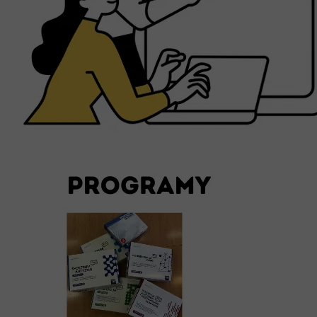
Erasmus+ 
Erasmus+ Przez dwuj
Erasmus+ Mózgi w szk