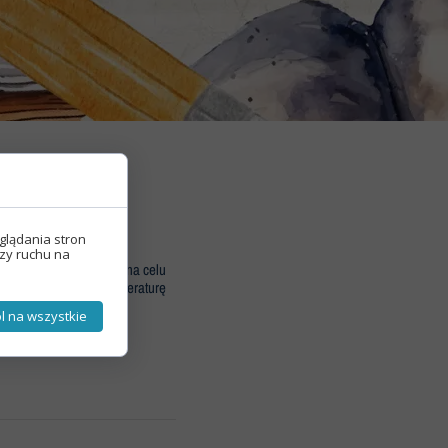
ytelniczy
glądania stron
izy ruchu na
 z klas drugich. Miał on na celu
eci do sięgania po literaturę
l na wszystkie