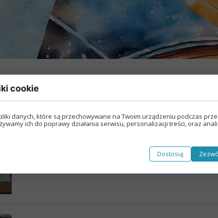
iki cookie
Poznajemy sławnych Polaków – projekt cz
pliki danych, które są przechowywane na Twoim urządzeniu podczas prze
18 czerwca 2021
żywamy ich do poprawy działania serwisu, personalizacji treści, oraz anal
Projekt czytelniczy trwał od lutego do maja 2021 r. i brały w nim udział dzieci
promocję literatury i czytelnictwa wśród uczniów, a także zachęcenie dzi
piękną, rozwijanie wyobraźni, dostarczanie
Dostosuj
Zezwó
Czytaj więcej