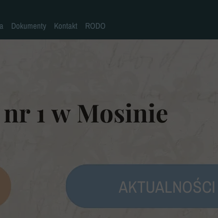
la
Dokumenty
Kontakt
RODO
Statut szkoły
Plan pracy szkoły
Wymagania edukacyjne
Program wychowawczo-profilaktyczny
Procedura bezpieczeństwa/Covid-19
Kompetencje kluczowe
Deklaracja dostępności
Standardy Ochrony Małoletnich
AKTUALNOŚCI