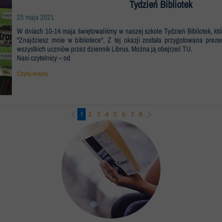
Tydzień Bibliotek
25 maja 2021
W dniach 10-14 maja świętowaliśmy w naszej szkole Tydzień Bibliotek, k
"Znajdziesz mnie w bibliotece". Z tej okazji została przygotowana prez
wszystkich uczniów przez dziennik Librus. Można ją obejrzeć TU.
Nasi czytelnicy – od
Czytaj więcej
1
2
3
4
5
6
7
8