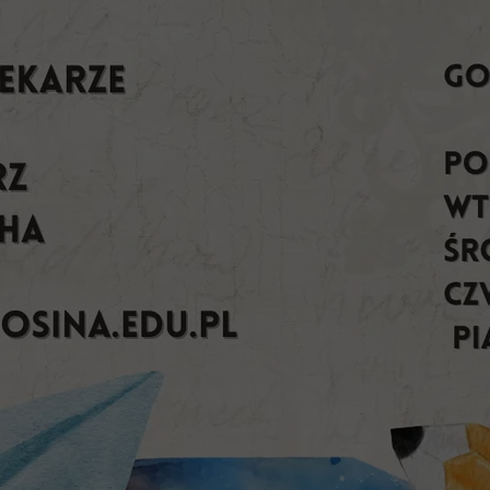
Nasza szkoła jest OK
Nabór
Erasmus+ Uniwersalny Język Sztuki
Erasmus+ Przez dwujęzyczność do przyszłości
Erasmus+ Mózgi w szkole. Wiedza jest potęgą!