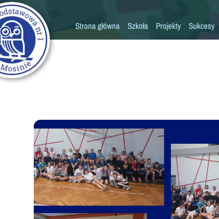
Strona główna
Szkoła
Projekty
Sukcesy
Historia szkoły
Konkursy
Kadra pedagogiczna
Osiągn
Psycholog
Pedagog
Pielęgniarka
Rada rodziców
K
Biblioteka
Szkoła
Stołówka
Świetlica
Kronika