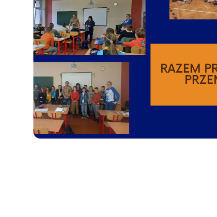
Erasmus+ 
Erasmus+ Przez dwuj
Erasmus+ Mózgi w szk