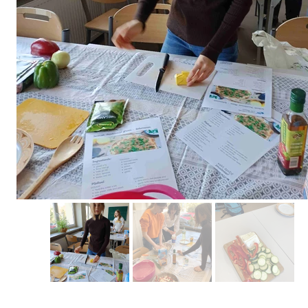
Erasmus+ 
Erasmus+ Przez dwuj
Erasmus+ Mózgi w szk