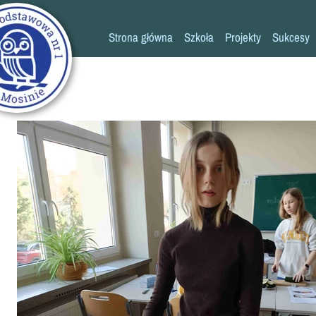
Strona główna
Szkoła
Projekty
Sukcesy
Historia szkoły
Konkursy
Kadra pedagogiczna
Osiągn
Psycholog
Pedagog
Pielęgniarka
Rada rodziców
K
Biblioteka
Szkoła
Stołówka
Świetlica
Kronika