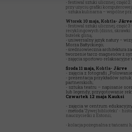
- festiwal sztuki ulicznej, część
przy użyciu grafiki komputerowej
- sztuka kulinarna – wspólne prz
Wtorek 10 maja,
Kohtla-
Järve,
- festiwal sztuki ulicznej, część 
recyklingowych (dżins, skrawki 
butelek gliną;
- uniwersalny język natury – wiz
Morza Bałtyckiego;
- średniowieczna architektura z
tworzenie tarcz-magnesów z sy
- zajęcia sportowo-relaksacyjne 
Środa 11 maja,
Kohtla-
Järve
- zajęcia z fotografii „Polowani
- prezentacja przykładów sztuk
partnerskich;
- sztuka teatru – napisanie sc
lub legendy, przygotowanie re
Czwartek 12 maja Kauksi
- zajęcia w centrum edukacyjn
- metoda ‘
Żywej biblioteki’ - his
nauczycielki z Estonii;
- kolacja pożegnalna z tańcami 