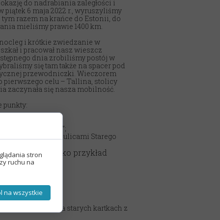
kazję do nadrabiania zaległości i
w piątek 6 maja 2022 r., wyruszyliśmy
tym razem na krańce do Estonii, do
hania mieliśmy prawie 1400 km.
nocleg i krótkie zwiedzanie w
szkał i pracował nasz wieszcz
tępnego dnia zrobiliśmy postój w
ybraliśmy się tam także na spacer pod
zycznej przewodniczki. Wieczorem
pierwszego celu – Tallina, stolicy
ia zaczynała się nasza mobilność.
 punkty:
uzeum „Fotografiska”;
ktoniczna – spacer ulicami Starego
Sztuka uliczna jako przykład
glądania stron
izy ruchu na
 Marcepanu.
ärve
u;
l na wszystkie
zyka estońskiego;
1 – tworzenie prac na starych kartkach z