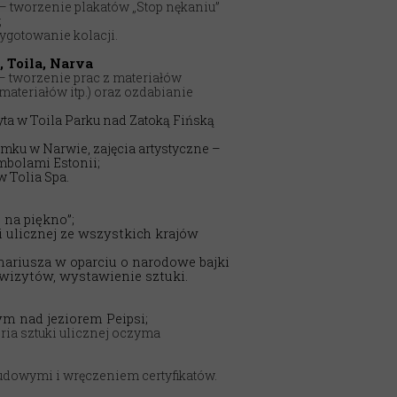
 2 – tworzenie plakatów „Stop nękaniu”
;
ygotowanie kolacji.
 Toila, Narva
3 – tworzenie prac z materiałów
materiałów itp.) oraz ozdabianie
yta w Toila Parku nad Zatoką Fińską
amku w Narwie, zajęcia artystyczne –
mbolami Estonii;
w Tolia Spa.
e na piękno”;
i ulicznej ze wszystkich krajów
enariusza w oparciu o narodowe bajki
kwizytów, wystawienie sztuki.
ym nad jeziorem Peipsi;
toria sztuki ulicznej oczyma
ludowymi i wręczeniem certyfikatów.