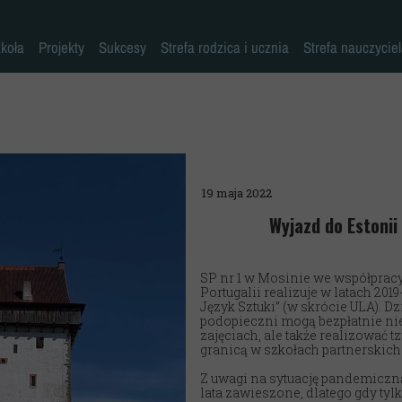
koła
Projekty
Sukcesy
Strefa rodzica i ucznia
Strefa nauczycie
Historia szkoły
Konkursy przedmiotowe
Erasmus+ AKREDYTACJA
Pliki do pobrania
Klasy 0-3
Kadra pedagogiczna
Osiągnięcia sportowe
MYŚLENIE KRYTYCZNE
Warto przeczytać
Klasy 4-8
Psycholog
Inne sukcesy
Laboratoria Przyszłości
Akademia Rodzica
Pedagog
Pomoc specjalistów w trudnych sytuacjach
Aleja Sław
Aktywna Tablica
19 maja 2022
Pielęgniarka
Niebieskie Igrzyska
Kalendarz roku szkolnego
Wyjazd do Estoni
Rada rodziców
Każdy inny - wszyscy równi
Zajęcia dodatkowe
SP nr 1 w Mosinie we współpracy
Biblioteka
Szkoła Odpowiedzialna Cyfrowo
Harmonogram imprez i uroczystości
Portugalii realizuje w latach 20
Język Sztuki” (w skrócie ULA). 
Stołówka
Zaczytana Jedynka
Nasza szkoła jest SUPER!
podopieczni mogą bezpłatnie ni
zajęciach, ale także realizować t
Świetlica
#SuperKoderzy
Klasy dwujęzyczne
granicą w szkołach partnerskich
Z uwagi na sytuację pandemiczn
Kronika
# klikaj pozytywnie
Doradztwo zawodowe
lata zawieszone, dlatego gdy tyl