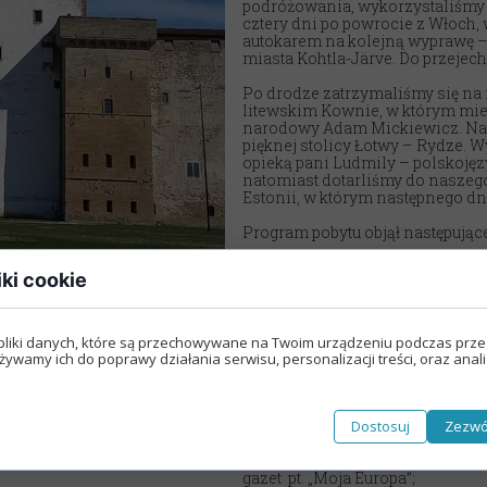
podróżowania, wykorzystaliśmy o
Nasza szkoła jest OK
Nabór
cztery dni po powrocie z Włoch, 
autokarem na kolejną wyprawę – 
miasta Kohtla-Järve. Do przejec
Erasmus+ Uniwersalny Język Sztuki
Po drodze zatrzymaliśmy się na 
Erasmus+ Przez dwujęzyczność do przyszłości
litewskim Kownie, w którym mie
narodowy Adam Mickiewicz. Nas
Erasmus+ Mózgi w szkole. Wiedza jest potęgą!
pięknej stolicy Łotwy – Rydze. W
opieką pani Ludmily – polskoję
natomiast dotarliśmy do naszego 
Estonii, w którym następnego dn
Program pobytu objął następujące
Niedziela 8 maja 2022, Tallin:
iki cookie
- sztuka fotografii – zajęcia w M
- średniowieczna sztuka archite
Miasta;
- seminarium na powietrzu “
pliki danych, które są przechowywane na Twoim urządzeniu podczas prze
tolerancji”;
żywamy ich do poprawy działania serwisu, personalizacji treści, oraz anal
- zajęcia artystyczne w Muzeum
Poniedziałek 9 maja, Kohtla-
J
- poznanie szkoły i koncert chór
Dostosuj
Zezwó
- zabawy integracyjne i lekcja ję
- festiwal sztuki ulicznej, cześć 
gazet pt. „Moja Europa”;