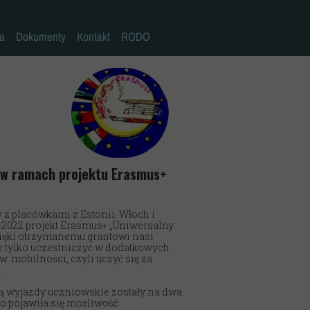
la
Dokumenty
Kontakt
RODO
Statut szkoły
Plan pracy szkoły
Wymagania edukacyjne
Program wychowawczo-profilaktyczny
Procedura bezpieczeństwa/Covid-19
i w ramach projektu Erasmus+
Kompetencje kluczowe
 z placówkami z Estonii, Włoch i
Deklaracja dostępności
19-2022 projekt Erasmus+ „Uniwersalny
Dzięki otrzymanemu grantowi nasi
Standardy Ochrony Małoletnich
e tylko uczestniczyć w dodatkowych
zw. mobilności, czyli uczyć się za
.
ą wyjazdy uczniowskie zostały na dwa
ko pojawiła się możliwość