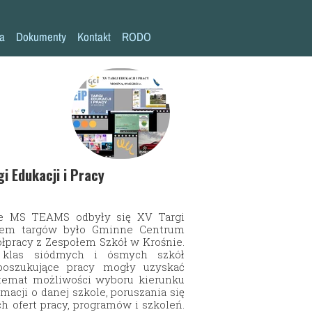
la
Dokumenty
Kontakt
RODO
Statut szkoły
Plan pracy szkoły
Wymagania edukacyjne
Program wychowawczo-profilaktyczny
Procedura bezpieczeństwa/Covid-19
gi Edukacji i Pracy
Kompetencje kluczowe
mie MS TEAMS odbyły się XV Targi
Deklaracja dostępności
torem targów było Gminne Centrum
łpracy z Zespołem Szkół w Krośnie.
Standardy Ochrony Małoletnich
 klas siódmych i ósmych szkół
oszukujące pracy mogły uzyskać
temat możliwości wyboru kierunku
macji o danej szkole, poruszania się
h ofert pracy, programów i szkoleń.