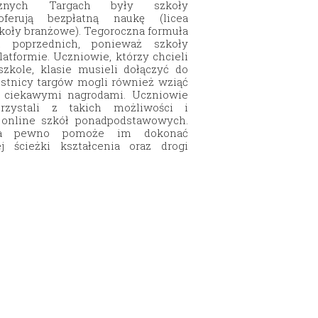
znych Targach były szkoły
ferują bezpłatną naukę (licea
zkoły branżowe). Tegoroczna formuła
t poprzednich, ponieważ szkoły
latformie. Uczniowie, którzy chcieli
zkole, klasie musieli dołączyć do
estnicy targów mogli również wziąć
z ciekawymi nagrodami. Uczniowie
rzystali z takich możliwości i
 online szkół ponadpodstawowych.
 na pewno pomoże im dokonać
 ścieżki kształcenia oraz drogi