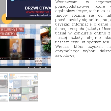
Wystawcami w tegoroc
Nasza szkoła jest OK
Nabór
ponadpodstawowe, które o
ogólnokształcące, technika, s
Erasmus+ Uniwersalny Język Sztuki
targów różniła się od la
przedstawiały się online, na p
Erasmus+ Przez dwujęzyczność do przyszłości
uzyskać informacje o danej s
danego zespołu (szkoły). Ucz
Erasmus+ Mózgi w szkole. Wiedza jest potęgą!
udział w konkursie online 
naszej szkoły chętnie sko
uczestniczyli w spotkaniach
Wiedza, która uzyskali
optymalnego wyboru dalszej
zawodowej.