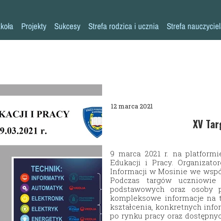
koła
Projekty
Sukcesy
Strefa rodzica i ucznia
Strefa nauczycie
Historia szkoły
Konkursy przedmiotowe
Erasmus+ AKREDYTACJA
Pliki do pobrania
Klasy 0-3
Kadra pedagogiczna
Osiągnięcia sportowe
MYŚLENIE KRYTYCZNE
Warto przeczytać
Klasy 4-8
Psycholog
Inne sukcesy
Laboratoria Przyszłości
Akademia Rodzica
Pedagog
Pomoc specjalistów w trudnych sytuacjach
Aleja Sław
Aktywna Tablica
12 marca 2021
Pielęgniarka
Niebieskie Igrzyska
Kalendarz roku szkolnego
XV Tar
Rada rodziców
Każdy inny - wszyscy równi
Zajęcia dodatkowe
9 marca 2021 r. na platfor
Biblioteka
Szkoła Odpowiedzialna Cyfrowo
Harmonogram imprez i uroczystości
Edukacji i Pracy. Organiza
Informacji w Mosinie we wspó
Stołówka
Zaczytana Jedynka
Nasza szkoła jest SUPER!
Podczas targów uczniowie
podstawowych oraz osoby p
Świetlica
#SuperKoderzy
Klasy dwujęzyczne
kompleksowe informacje na 
kształcenia, konkretnych infor
Kronika
# klikaj pozytywnie
Doradztwo zawodowe
po rynku pracy oraz dostępnyc