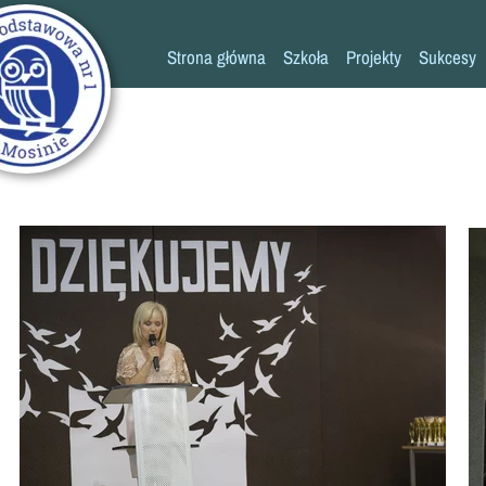
Strona główna
Szkoła
Projekty
Sukcesy
Historia szkoły
Konkursy
Kadra pedagogiczna
Osiągn
Psycholog
Pedagog
Pielęgniarka
Rada rodziców
K
Biblioteka
Szkoła
Stołówka
Świetlica
Kronika