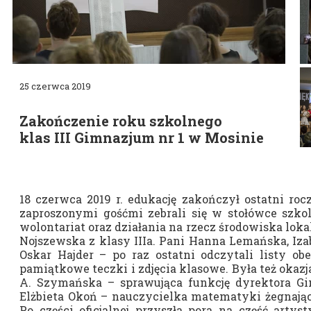
Erasmus+ 
Erasmus+ Przez dwuj
25 czerwca 2019
Erasmus+ Mózgi w szk
Zakończenie roku szkolnego
klas III
Gimnazjum nr 1 w Mosinie
18 czerwca 2019 r. edukację zakończył ostatni roc
zaproszonymi gośćmi zebrali się w stołówce szkol
wolontariat oraz działania na rzecz środowiska lok
Nojszewska z klasy IIIa. Pani Hanna Lemańska, Iza
Oskar Hajder – po raz ostatni odczytali listy o
pamiątkowe teczki i zdjęcia klasowe. Była też oka
A. Szymańska – sprawująca funkcję dyrektora Gim
Elżbieta Okoń – nauczycielka matematyki żegnając
Po części oficjalnej przyszła pora na część arty