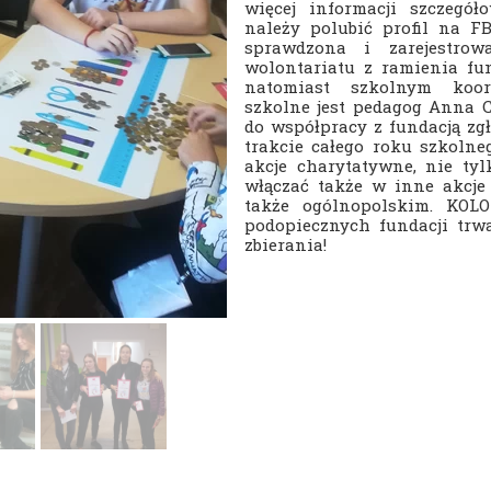
więcej informacji szczegół
Nasza szkoła jest OK
Nabór
należy polubić profil na FB
sprawdzona i zarejestrow
Erasmus+ Uniwersalny Język Sztuki
wolontariatu z ramienia fund
natomiast szkolnym koor
Erasmus+ Przez dwujęzyczność do przyszłości
szkolne jest pedagog Anna 
do współpracy z fundacją zgł
Erasmus+ Mózgi w szkole. Wiedza jest potęgą!
trakcie całego roku szkolne
akcje charytatywne, nie tylk
włączać także w inne akcje
także ogólnopolskim. K
podopiecznych fundacji trw
zbierania!