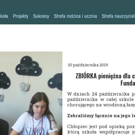
koła
Projekty
Sukcesy
Strefa rodzica i ucznia
Strefa nauczycie
Historia szkoły
Konkursy przedmiotowe
Erasmus+ AKREDYTACJA
Pliki do pobrania
Klasy 0-3
Kadra pedagogiczna
Osiągnięcia sportowe
MYŚLENIE KRYTYCZNE
Warto przeczytać
Klasy 4-8
Psycholog
Inne sukcesy
Laboratoria Przyszłości
Akademia Rodzica
Pedagog
Pomoc specjalistów w trudnych sytuacjach
Aleja Sław
Aktywna Tablica
30 października 2019
Pielęgniarka
Niebieskie Igrzyska
Kalendarz roku szkolnego
ZBIÓRKA pieniężna dla
Funda
Rada rodziców
Każdy inny - wszyscy równi
Zajęcia dodatkowe
W dniach 24 października po
Biblioteka
Szkoła Odpowiedzialna Cyfrowo
Harmonogram imprez i uroczystości
października w całej szkole
chorującego na wrodzoną łam
Stołówka
Zaczytana Jedynka
Nasza szkoła jest SUPER!
Zebraliśmy łącznie na jego le
Świetlica
#SuperKoderzy
Klasy dwujęzyczne
Chłopiec jest pod opieką poz
Kronika
# klikaj pozytywnie
Doradztwo zawodowe
którą szkoła współpracuje j