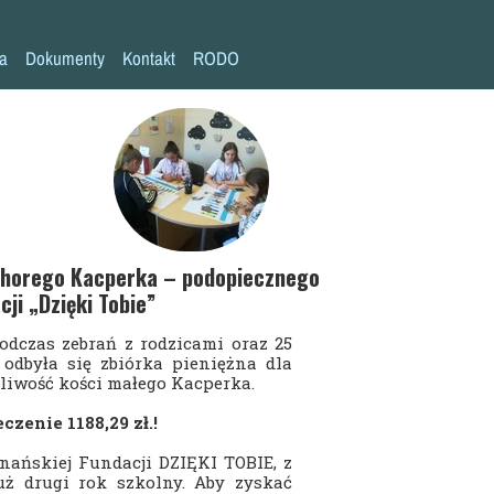
la
Dokumenty
Kontakt
RODO
Statut szkoły
Plan pracy szkoły
Wymagania edukacyjne
Program wychowawczo-profilaktyczny
Procedura bezpieczeństwa/Covid-19
 chorego Kacperka – podopiecznego
cji „Dzięki Tobie”
Kompetencje kluczowe
dczas zebrań z rodzicami oraz 25
Deklaracja dostępności
 odbyła się zbiórka pieniężna dla
liwość kości małego Kacperka.
Standardy Ochrony Małoletnich
czenie 1188,29 zł.!
nańskiej Fundacji DZIĘKI TOBIE, z
uż drugi rok szkolny. Aby zyskać