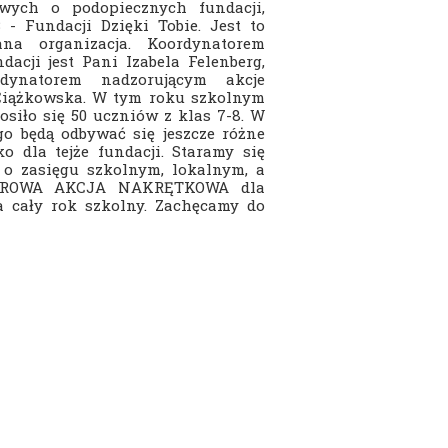
owych o podopiecznych fundacji,
 - Fundacji Dzięki Tobie. Jest to
ana organizacja. Koordynatorem
acji jest Pani Izabela Felenberg,
dynatorem nadzorującym akcje
Ciążkowska. W tym roku szkolnym
osiło się 50 uczniów z klas 7-8. W
go będą odbywać się jeszcze różne
o dla tejże fundacji. Staramy się
 o zasięgu szkolnym, lokalnym, a
OLOROWA AKCJA NAKRĘTKOWA dla
a cały rok szkolny. Zachęcamy do