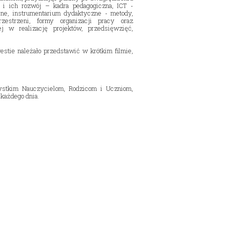
ą i ich rozwój – kadra pedagogiczna, ICT -
jne, instrumentarium dydaktyczne - metody,
rzestrzeni, formy organizacji pracy oraz
ej w realizację projektów, przedsięwzięć,
tie należało przedstawić w krótkim filmie,
ystkim Nauczycielom, Rodzicom i Uczniom,
 każdego dnia.