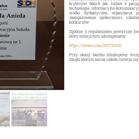
kryteriów takich jak: ludzie z pasj
Nasza szkoła jest OK
Nabór
technologie informacyjno-komunikacy
środki dydaktyczne, organizacja p
Erasmus+ Uniwersalny Język Sztuki
zaangażowanie społeczności szkoln
konkursów.
Erasmus+ Przez dwujęzyczność do przyszłości
Zgodnie z regulaminem powyższe kwes
który niniejszym udostępniamy:
Erasmus+ Mózgi w szkole. Wiedza jest potęgą!
https://vimeo.com/290753611
Przy okazji bardzo dziękujemy wsz
dzięki którym nasza szkoła rozwija się