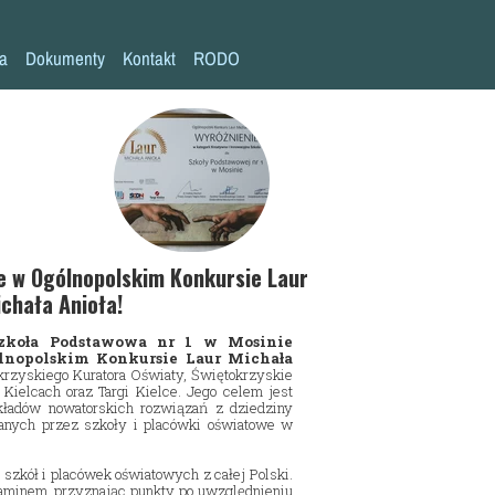
la
Dokumenty
Kontakt
RODO
Statut szkoły
Plan pracy szkoły
Wymagania edukacyjne
Program wychowawczo-profilaktyczny
Procedura bezpieczeństwa/Covid-19
e w Ogólnopolskim Konkursie Laur
chała Anioła!
Kompetencje kluczowe
Szkoła Podstawowa nr 1 w Mosinie
Deklaracja dostępności
lnopolskim Konkursie Laur Michała
rzyskiego Kuratora Oświaty, Świętokrzyskie
Standardy Ochrony Małoletnich
Kielcach oraz Targi Kielce. Jego celem jest
kładów nowatorskich rozwiązań z dziedziny
wanych przez szkoły i placówki oświatowe w
szkół i placówek oświatowych z całej Polski.
laminem, przyznając punkty po uwzględnieniu