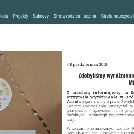
koła
Projekty
Sukcesy
Strefa rodzica i ucznia
Strefa nauczycie
Historia szkoły
Konkursy przedmiotowe
Erasmus+ AKREDYTACJA
Pliki do pobrania
Klasy 0-3
Kadra pedagogiczna
Osiągnięcia sportowe
MYŚLENIE KRYTYCZNE
Warto przeczytać
Klasy 4-8
Psycholog
Inne sukcesy
Laboratoria Przyszłości
Akademia Rodzica
Pedagog
Pomoc specjalistów w trudnych sytuacjach
Aleja Sław
Aktywna Tablica
08 października 2018
Pielęgniarka
Niebieskie Igrzyska
Kalendarz roku szkolnego
Zdobyliśmy wyróżnieni
Mi
Rada rodziców
Każdy inny - wszyscy równi
Zajęcia dodatkowe
Z radością informujemy, iż 
Biblioteka
Szkoła Odpowiedzialna Cyfrowo
Harmonogram imprez i uroczystości
otrzymała wyróżnienie w Ogó
Anioła
organizowanym przez Świętok
Stołówka
Zaczytana Jedynka
Nasza szkoła jest SUPER!
Centrum Doskonalenia Nauczycieli w 
promowanie i upowszechnianie przy
dydaktyki i technologii wykorzysty
Świetlica
#SuperKoderzy
Klasy dwujęzyczne
kraju.
Kronika
# klikaj pozytywnie
Doradztwo zawodowe
W konkursie nominowanych zostało 49 
Komisja Konkursu kierowała się regu