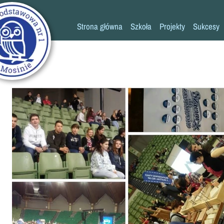
Strona główna
Szkoła
Projekty
Sukcesy
Historia szkoły
Konkursy
Kadra pedagogiczna
Osiągn
Psycholog
Pedagog
Pielęgniarka
Rada rodziców
K
Biblioteka
Szkoła
Stołówka
Świetlica
Kronika