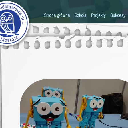
Strona główna
Szkoła
Projekty
Sukcesy
Historia szkoły
Konkursy
Kadra pedagogiczna
Osiągn
Psycholog
Pedagog
Pielęgniarka
Rada rodziców
K
Biblioteka
Szkoła
Stołówka
Świetlica
Kronika