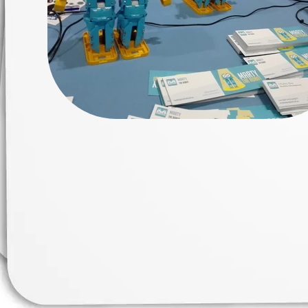
Erasmus+ 
Erasmus+ Przez dwuj
Erasmus+ Mózgi w szk