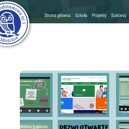
Strona główna
Szkoła
Projekty
Sukcesy
Historia szkoły
Konkursy
Kadra pedagogiczna
Osiągn
Psycholog
Pedagog
Pielęgniarka
Rada rodziców
K
Biblioteka
Szkoła
Stołówka
Świetlica
Kronika