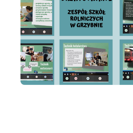
Erasmus+ 
Erasmus+ Przez dwuj
Erasmus+ Mózgi w szk