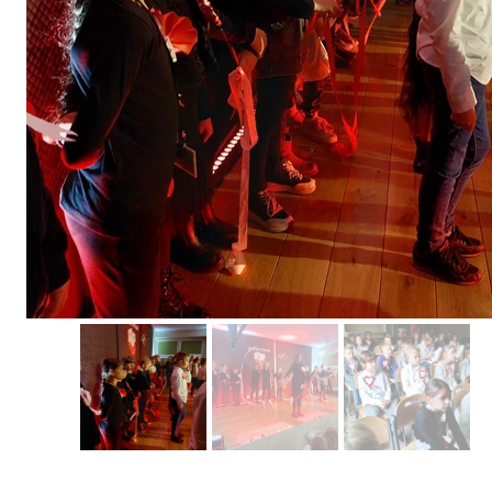
Erasmus+ 
Erasmus+ Przez dwuj
Erasmus+ Mózgi w szk