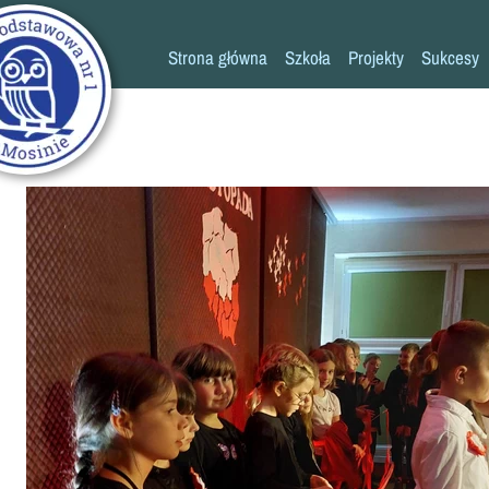
Strona główna
Szkoła
Projekty
Sukcesy
Historia szkoły
Konkursy
Kadra pedagogiczna
Osiągn
Psycholog
Pedagog
Pielęgniarka
Rada rodziców
K
Biblioteka
Szkoła
Stołówka
Świetlica
Kronika