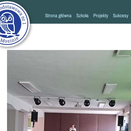
Strona główna
Szkoła
Projekty
Sukcesy
Historia szkoły
Konkursy
Kadra pedagogiczna
Osiągn
Psycholog
Pedagog
Pielęgniarka
Rada rodziców
K
Biblioteka
Szkoła
Stołówka
Świetlica
Kronika