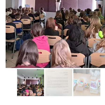
Erasmus+ 
Erasmus+ Przez dwuj
Erasmus+ Mózgi w szk