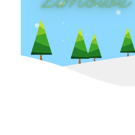
Erasmus+ 
Erasmus+ Przez dwuj
Erasmus+ Mózgi w szk