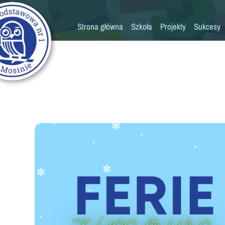
Strona główna
Szkoła
Projekty
Sukcesy
Historia szkoły
Konkursy
Kadra pedagogiczna
Osiągn
Psycholog
Pedagog
Pielęgniarka
Rada rodziców
K
Biblioteka
Szkoła
Stołówka
Świetlica
Kronika