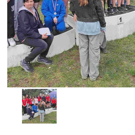
Erasmus+ 
Erasmus+ Przez dwuj
Erasmus+ Mózgi w szk