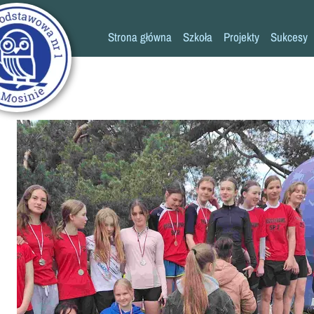
Strona główna
Szkoła
Projekty
Sukcesy
Historia szkoły
Konkursy
Kadra pedagogiczna
Osiągn
Psycholog
Pedagog
Pielęgniarka
Rada rodziców
K
Biblioteka
Szkoła
Stołówka
Świetlica
Kronika