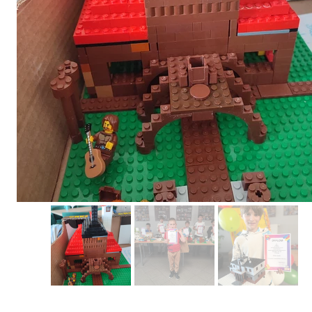
Erasmus+ 
Erasmus+ Przez dwuj
Erasmus+ Mózgi w szk