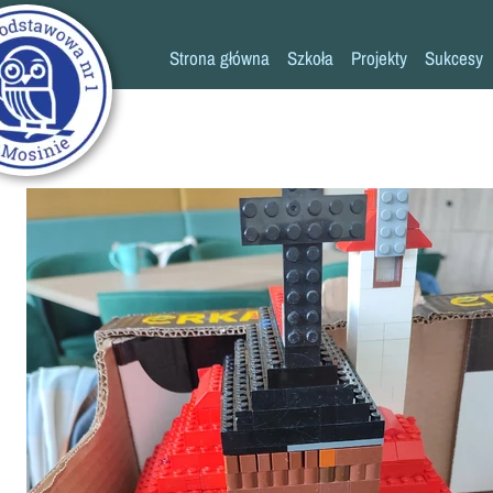
Strona główna
Szkoła
Projekty
Sukcesy
Historia szkoły
Konkursy
Kadra pedagogiczna
Osiągn
Psycholog
Pedagog
Pielęgniarka
Rada rodziców
K
Biblioteka
Szkoła
Stołówka
Świetlica
Kronika