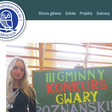
Strona główna
Szkoła
Projekty
Sukcesy
Historia szkoły
Konkursy
Kadra pedagogiczna
Osiągn
Psycholog
Pedagog
Pielęgniarka
Rada rodziców
K
Biblioteka
Szkoła
Stołówka
Świetlica
Kronika