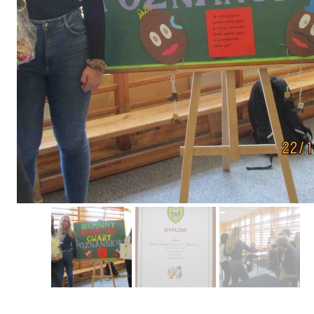
Erasmus+ 
Erasmus+ Przez dwuj
Erasmus+ Mózgi w szk