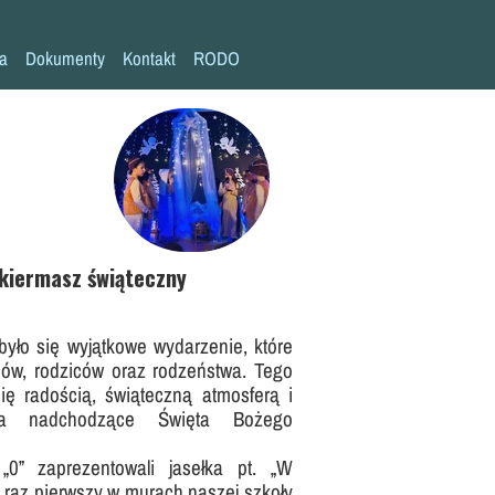
la
Dokumenty
Kontakt
RODO
Statut szkoły
Plan pracy szkoły
Wymagania edukacyjne
Program wychowawczo-profilaktyczny
Procedura bezpieczeństwa/Covid-19
 kiermasz świąteczny
Kompetencje kluczowe
było się wyjątkowe wydarzenie, które
Deklaracja dostępności
iów, rodziców oraz rodzeństwa. Tego
Standardy Ochrony Małoletnich
ię radością, świąteczną atmosferą i
na nadchodzące Święta Bożego
„0” zaprezentowali jasełka pt. „W
o raz pierwszy w murach naszej szkoły