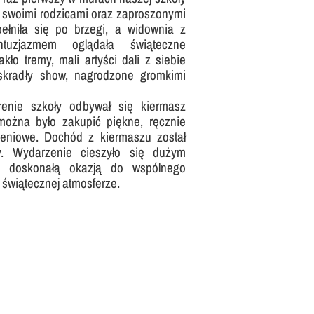
 - swoimi rodzicami oraz zaproszonymi
ełniła się po brzegi, a widownia z
uzjazmem oglądała świąteczne
kło tremy, mali artyści dali z siebie
 skradły show, nagrodzone gromkimi
nie szkoły odbywał się kiermasz
można było zakupić piękne, ręcznie
niowe. Dochód z kiermaszu został
y. Wydarzenie cieszyło się dużym
ię doskonałą okazją do wspólnego
 świątecznej atmosferze.