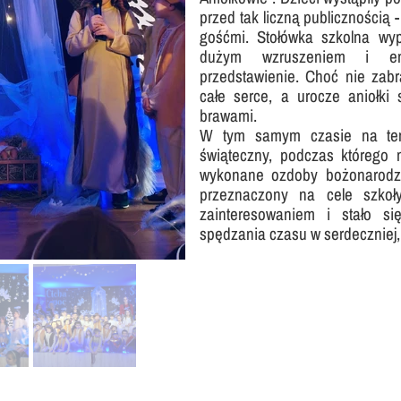
przed tak liczną publicznością
Nasza szkoła jest OK
Nabór
gośćmi. Stołówka szkolna wyp
Erasmus+ Uniwersalny Język Sztuki
dużym wzruszeniem i ent
przedstawienie. Choć nie zabra
Erasmus+ Przez dwujęzyczność do przyszłości
całe serce, a urocze aniołki
brawami.
Erasmus+ Mózgi w szkole. Wiedza jest potęgą!
W tym samym czasie na tere
świąteczny, podczas którego 
wykonane ozdoby bożonarodze
przeznaczony na cele szkoł
zainteresowaniem i stało s
spędzania czasu w serdeczniej,