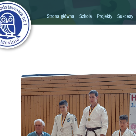
Strona główna
Szkoła
Projekty
Sukcesy
Historia szkoły
Konkursy
Kadra pedagogiczna
Osiągn
Psycholog
Pedagog
Pielęgniarka
Rada rodziców
K
Biblioteka
Szkoła
Stołówka
Świetlica
Kronika