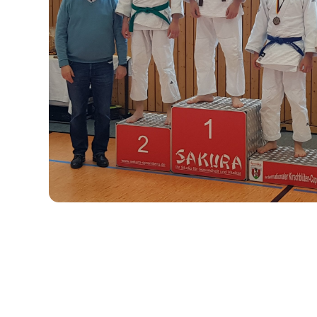
Erasmus+ 
Erasmus+ Przez dwuj
Erasmus+ Mózgi w szk