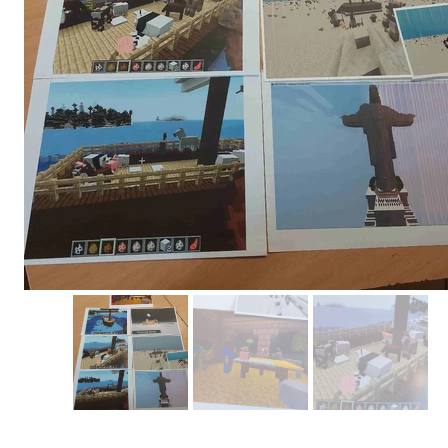
Erasmus+ 
Erasmus+ Przez dwuj
Erasmus+ Mózgi w szk