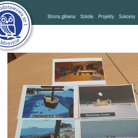
Strona główna
Szkoła
Projekty
Sukcesy
Historia szkoły
Konkursy
Kadra pedagogiczna
Osiągn
Psycholog
Pedagog
Pielęgniarka
Rada rodziców
K
Biblioteka
Szkoła
Stołówka
Świetlica
Kronika