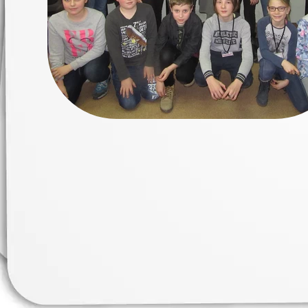
Erasmus+ 
Erasmus+ Przez dwuj
Erasmus+ Mózgi w szk