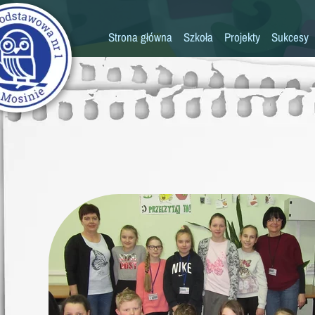
Strona główna
Szkoła
Projekty
Sukcesy
Historia szkoły
Konkursy
Kadra pedagogiczna
Osiągn
Psycholog
Pedagog
Pielęgniarka
Rada rodziców
K
Biblioteka
Szkoła
Stołówka
Świetlica
Kronika