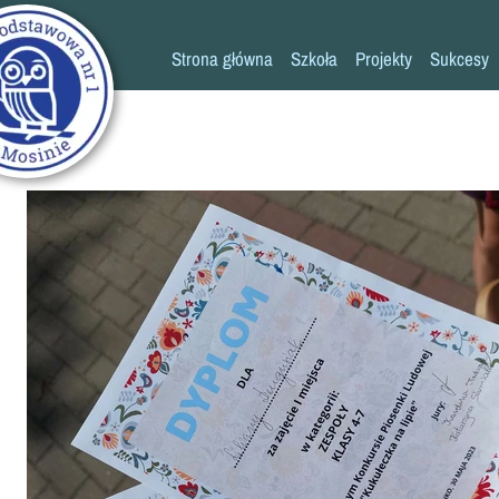
Strona główna
Szkoła
Projekty
Sukcesy
Historia szkoły
Konkursy
Kadra pedagogiczna
Osiągn
Psycholog
Pedagog
Pielęgniarka
Rada rodziców
K
Biblioteka
Szkoła
Stołówka
Świetlica
Kronika