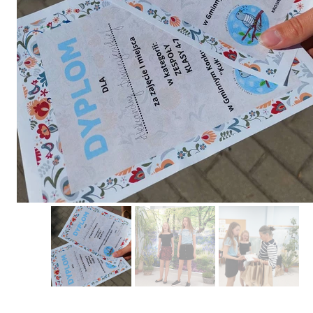
Erasmus+ 
Erasmus+ Przez dwuj
Erasmus+ Mózgi w szk