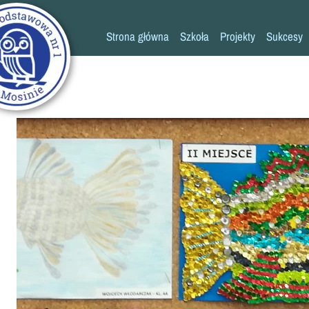
Strona główna
Szkoła
Projekty
Sukcesy
Historia szkoły
Konkursy
Kadra pedagogiczna
Osiągn
Psycholog
Pedagog
Pielęgniarka
Rada rodziców
K
Biblioteka
Szkoła
Stołówka
Świetlica
Kronika