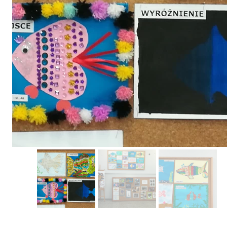
Erasmus+ 
Erasmus+ Przez dwuj
Erasmus+ Mózgi w szk