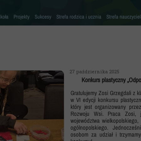
koła
Projekty
Sukcesy
Strefa rodzica i ucznia
Strefa nauczycie
Historia szkoły
Konkursy przedmiotowe
Erasmus+ AKREDYTACJA
Pliki do pobrania
Klasy 0-3
Kadra pedagogiczna
Osiągnięcia sportowe
MYŚLENIE KRYTYCZNE
Warto przeczytać
Klasy 4-8
Psycholog
Inne sukcesy
Laboratoria Przyszłości
Akademia Rodzica
Pedagog
Pomoc specjalistów w trudnych sytuacjach
Aleja Sław
Aktywna Tablica
27 października 2025
Pielęgniarka
Niebieskie Igrzyska
Kalendarz roku szkolnego
Konkurs plastyczny „Odpo
Rada rodziców
Każdy inny - wszyscy równi
Zajęcia dodatkowe
Gratulujemy Zosi Grzegdali z k
Biblioteka
Szkoła Odpowiedzialna Cyfrowo
Harmonogram imprez i uroczystości
w VI edycji konkursu plastycz
który jest organizowany przez
Stołówka
Zaczytana Jedynka
Nasza szkoła jest SUPER!
Rozwoju Wsi. Praca Zosi, 
województwa wielkopolskiego,
Świetlica
#SuperKoderzy
Klasy dwujęzyczne
ogólnopolskiego. Jednocześn
osobom za udział i trzymamy
Kronika
# klikaj pozytywnie
Doradztwo zawodowe