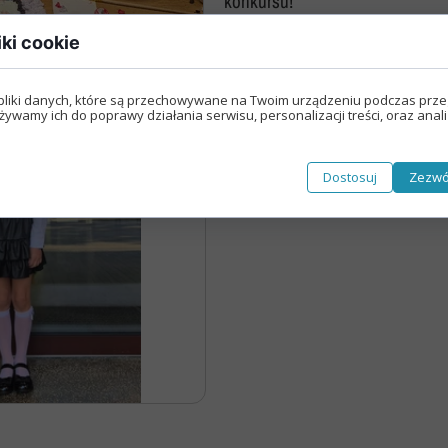
konkursu!
Nasza szkoła jest OK
Nabór
iki cookie
Erasmus+ Uniwersalny Język Sztuki
Erasmus+ Przez dwujęzyczność do przyszłości
pliki danych, które są przechowywane na Twoim urządzeniu podczas prze
żywamy ich do poprawy działania serwisu, personalizacji treści, oraz anal
Erasmus+ Mózgi w szkole. Wiedza jest potęgą!
Dostosuj
Zezwó