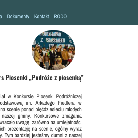
la
Dokumenty
Kontakt
RODO
Statut szkoły
Plan pracy szkoły
Wymagania edukacyjne
Program wychowawczo-profilaktyczny
Procedura bezpieczeństwa/Covid-19
s Piosenki „Podróże z piosenką”
Kompetencje kluczowe
iał w Konkursie Piosenki Podróżniczej
Deklaracja dostępności
odstawową im. Arkadego Fiedlera w
Standardy Ochrony Małoletnich
na scenie ponad pięćdziesięciu młodych
ł naszej gminy. Konkursowe zmagania
e zwracało uwagę zarówno na umiejętności
ch prezentację na scenie, ogólny wyraz
uty. Tym bardziej jesteśmy dumni z naszej