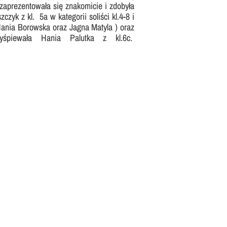
y zaprezentowała się znakomicie i zdobyła
czyk z kl. 5a w kategorii soliści kl.4-8 i
 Hania Borowska oraz Jagna Matyla ) oraz
yśpiewała Hania Palutka z kl.6c.