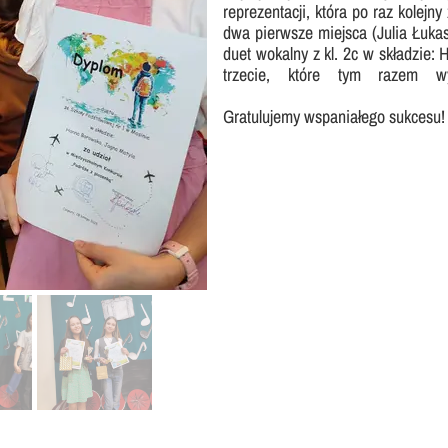
reprezentacji, która po raz kolejn
Nasza szkoła jest OK
Nabór
dwa pierwsze miejsca (Julia Łukasz
duet wokalny z kl. 2c w składzie:
Erasmus+ Uniwersalny Język Sztuki
trzecie, które tym razem w
Erasmus+ Przez dwujęzyczność do przyszłości
Gratulujemy wspaniałego sukcesu!
Erasmus+ Mózgi w szkole. Wiedza jest potęgą!