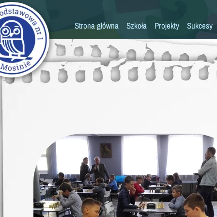
Strona główna
Szkoła
Projekty
Sukcesy
Historia szkoły
Konkursy
Kadra pedagogiczna
Osiągn
Psycholog
Pedagog
Pielęgniarka
Rada rodziców
K
Biblioteka
Szkoła
Stołówka
Świetlica
Kronika