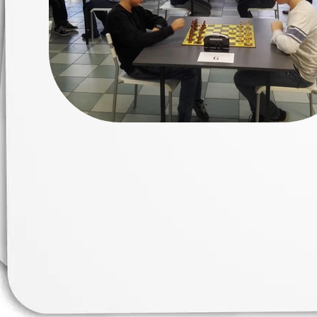
Erasmus+ 
Erasmus+ Przez dwuj
Erasmus+ Mózgi w szk