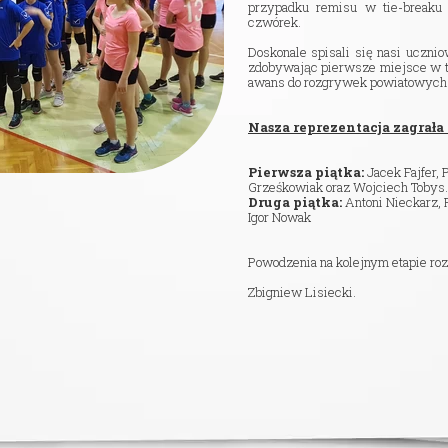
przypadku remisu w tie-breaku
Nasza szkoła jest OK
Nabór
czwórek.
Doskonale spisali się nasi uczn
Erasmus+ Uniwersalny Język Sztuki
zdobywając pierwsze miejsce w t
awans do rozgrywek powiatowych
Erasmus+ Przez dwujęzyczność do przyszłości
Nasza reprezentacja zagrała
Erasmus+ Mózgi w szkole. Wiedza jest potęgą!
Pierwsza piątka:
Jacek Fajfer, 
Grześkowiak oraz Wojciech Tobys.
Druga piątka:
Antoni Nieckarz, 
Igor Nowak
Powodzenia na kolejnym etapie ro
Zbigniew Lisiecki.