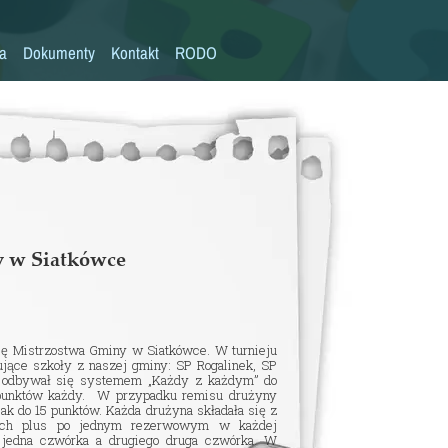
la
Dokumenty
Kontakt
RODO
Statut szkoły
Plan pracy szkoły
Wymagania edukacyjne
Program wychowawczo-profilaktyczny
Procedura bezpieczeństwa/Covid-19
 w Siatkówce
Kompetencje kluczowe
Deklaracja dostępności
się Mistrzostwa Gminy w Siatkówce. W turnieju
Standardy Ochrony Małoletnich
ujące szkoły z naszej gminy: SP Rogalinek, SP
j odbywał się systemem „Każdy z każdym” do
punktów każdy. W przypadku remisu drużyny
eak do 15 punktów. Każda drużyna składała się z
ych plus po jednym rezerwowym w każdej
 jedna czwórka a drugiego druga czwórka. W