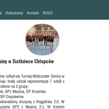
la
Dokumenty
Kontakt
RODO
Statut szkoły
Plan pracy szkoły
Wymagania edukacyjne
Program wychowawczo-profilaktyczny
Procedura bezpieczeństwa/Covid-19
miny w Siatkówce Chłopców
Kompetencje kluczowe
śnie odbył się Turniej Mistrzostw Gminy w
Deklaracja dostępności
eju brały udział reprezentacje 7 szkół z
Standardy Ochrony Małoletnich
ielone na 2 grupy:
ek, SP1 Mosina, SP Krosinko.
, SP Daszewice.
konaliśmy drużynę z Rogalinka 2:0. W
drużynie SP2 z Mosiny 2:1. W trzecim