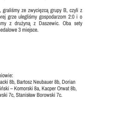
 graliśmy ze zwycięzcą grupy B, czyli z
rej grze ulegliśmy gospodarzom 2:0 i o
liśmy z drużyną z Daszewic. Oba sety
medalowe 3 miejsce.
niowie:
cki 8b, Bartosz Neubauer 8b, Dorian
iński – Komorski 8a, Kacper Orwat 8b,
ski 7c, Stanisław Borowski 7c.