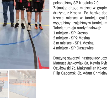
pokonaliśmy SP Krosinko 2:0
Nasza szkoła jest OK
Nabór
Zajmując drugie miejsce w grupie,
drużyną z Krosna. Po bardzo dob
Erasmus+ Uniwersalny Język Sztuki
trzecie miejsce w turnieju gra
wygraliśmy i zajęliśmy w turnieju 
Erasmus+ Przez dwujęzyczność do przyszłości
Tabela turnieju rundy finałowej:
Erasmus+ Mózgi w szkole. Wiedza jest potęgą!
1 miejsce - SP Krosno
2 miejsce - SP2 Mosina
3 m miejsce - SP1 Mosina
4 miejsce - SP Daszewice
Drużynę stworzyli następujący ucz
Mateusz Jankowiak 8a, Kewin Ryba
Czułkowski 7c. Maksymilian Kokoc
Filip Gadomski 8b, Adam Chmielew