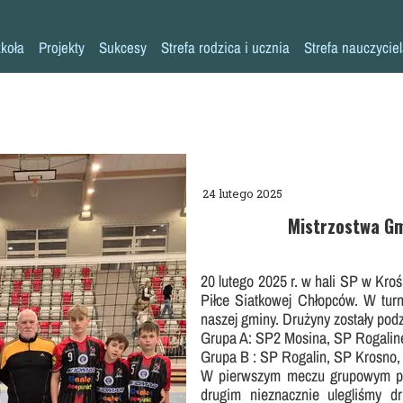
koła
Projekty
Sukcesy
Strefa rodzica i ucznia
Strefa nauczycie
Historia szkoły
Konkursy przedmiotowe
Erasmus+ AKREDYTACJA
Pliki do pobrania
Klasy 0-3
Kadra pedagogiczna
Osiągnięcia sportowe
MYŚLENIE KRYTYCZNE
Warto przeczytać
Klasy 4-8
Psycholog
Inne sukcesy
Laboratoria Przyszłości
Akademia Rodzica
Pedagog
Pomoc specjalistów w trudnych sytuacjach
Aleja Sław
Aktywna Tablica
24 lutego 2025
Pielęgniarka
Niebieskie Igrzyska
Kalendarz roku szkolnego
Mistrzostwa G
Rada rodziców
Każdy inny - wszyscy równi
Zajęcia dodatkowe
20 lutego 2025 r. w hali SP w Kro
Biblioteka
Szkoła Odpowiedzialna Cyfrowo
Harmonogram imprez i uroczystości
Piłce Siatkowej Chłopców. W turni
Stołówka
Zaczytana Jedynka
Nasza szkoła jest SUPER!
naszej gminy. Drużyny zostały podz
Grupa A: SP2 Mosina, SP Rogalin
Świetlica
#SuperKoderzy
Klasy dwujęzyczne
Grupa B : SP Rogalin, SP Krosno
W pierwszym meczu grupowym po
Kronika
# klikaj pozytywnie
Doradztwo zawodowe
drugim nieznacznie ulegliśmy 