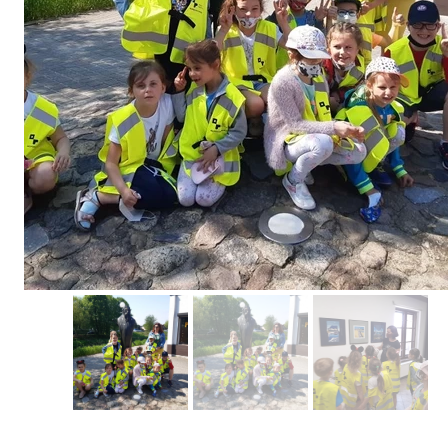
Erasmus+ 
Erasmus+ Przez dwuj
Erasmus+ Mózgi w szk