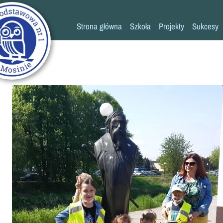
Strona główna
Szkoła
Projekty
Sukcesy
Historia szkoły
Konkursy
Kadra pedagogiczna
Osiągn
Psycholog
Pedagog
Pielęgniarka
Rada rodziców
K
Biblioteka
Szkoła
Stołówka
Świetlica
Kronika