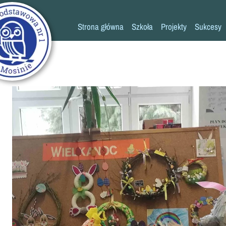
Strona główna
Szkoła
Projekty
Sukcesy
Historia szkoły
Konkursy
Kadra pedagogiczna
Osiągn
Psycholog
Pedagog
Pielęgniarka
Rada rodziców
K
Biblioteka
Szkoła
Stołówka
Świetlica
Kronika