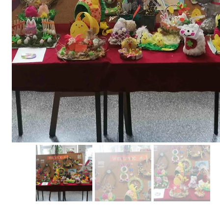
Erasmus+ 
Erasmus+ Przez dwuj
Erasmus+ Mózgi w szk