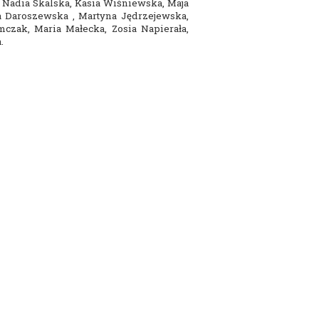
 Nadia Skalska, Kasia Wiśniewska, Maja
a Daroszewska , Martyna Jędrzejewska,
czak, Maria Małecka, Zosia Napierała,
.