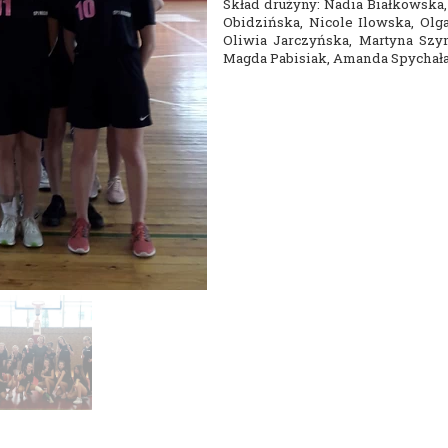
Skład drużyny: Nadia Białkowska,
Nasza szkoła jest OK
Nabór
Obidzińska, Nicole Ilowska, Olg
Oliwia Jarczyńska, Martyna Szym
Erasmus+ Uniwersalny Język Sztuki
Magda Pabisiak, Amanda Spychała
Erasmus+ Przez dwujęzyczność do przyszłości
Erasmus+ Mózgi w szkole. Wiedza jest potęgą!