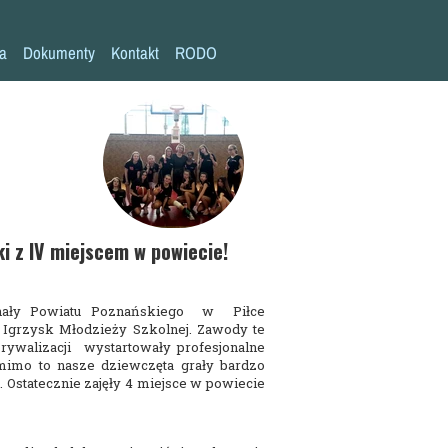
la
Dokumenty
Kontakt
RODO
Statut szkoły
Plan pracy szkoły
Wymagania edukacyjne
Program wychowawczo-profilaktyczny
Procedura bezpieczeństwa/Covid-19
i z IV miejscem w powiecie!
Kompetencje kluczowe
nały Powiatu Poznańskiego w Piłce
Deklaracja dostępności
Igrzysk Młodzieży Szkolnej. Zawody te
ywalizacji wystartowały profesjonalne
Standardy Ochrony Małoletnich
mimo to nasze dziewczęta grały bardzo
. Ostatecznie zajęły 4 miejsce w powiecie