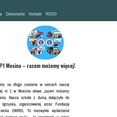
la
Dokumenty
Kontakt
RODO
Statut szkoły
Plan pracy szkoły
Wymagania edukacyjne
Program wychowawczo-profilaktyczny
Procedura bezpieczeństwa/Covid-19
SP1 Mosina – razem możemy więcej!
Kompetencje kluczowe
Deklaracja dostępności
tóry na długo zostanie w sercach naszej
wej nr 1 w Mosinie słowa „razem możemy
Standardy Ochrony Małoletnich
zenia. Nasza szkoła z dumą dołączyła do
e Igrzyska, organizowanej przez Fundację
iecka (IWRD). To niezwykłe wydarzenie
iż miejsce nauki – to przestrzeń, w której