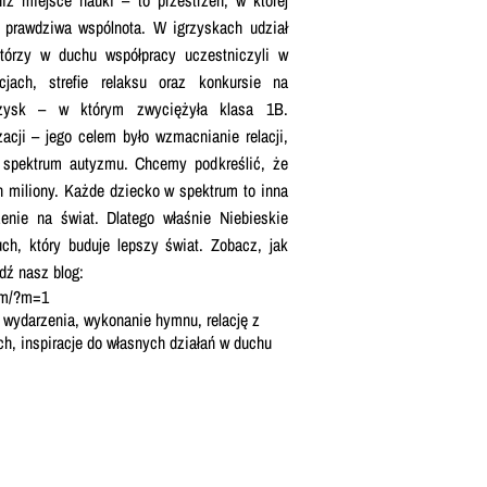
i prawdziwa wspólnota. W igrzyskach udział
tórzy w duchu współpracy uczestniczyli w
cjach, strefie relaksu oraz konkursie na
rzysk – w którym zwyciężyła klasa 1B.
acji – jego celem było wzmacnianie relacji,
w spektrum autyzmu. Chcemy podkreślić, że
h miliony. Każde dziecko w spektrum to inna
rzenie na świat. Dlatego właśnie Niebieskie
uch, który buduje lepszy świat. Zobacz, jak
dź nasz blog:
com/?m=1
 z wydarzenia,
wykonanie hymnu,
relację z
ch,
inspiracje do własnych działań w duchu