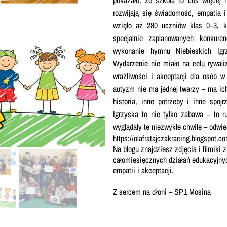
Nasza szkoła jest OK
Nabór
rozwijają się świadomość, empatia 
wzięło aż 280 uczniów klas 0–3, k
Erasmus+ Uniwersalny Język Sztuki
specjalnie zaplanowanych konkuren
Erasmus+ Przez dwujęzyczność do przyszłości
wykonanie hymnu Niebieskich Ig
Wydarzenie nie miało na celu rywaliz
Erasmus+ Mózgi w szkole. Wiedza jest potęgą!
wrażliwości i akceptacji dla osób 
autyzm nie ma jednej twarzy – ma ic
historia, inne potrzeby i inne spoj
Igrzyska to nie tylko zabawa – to r
wyglądały te niezwykłe chwile – odwie
https://olafratajczakracing.blogspot.
Na blogu znajdziesz
zdjęcia i filmiki
całomiesięcznych działań edukacyjny
empatii i akceptacji.
Z sercem na dłoni – SP1 Mosina