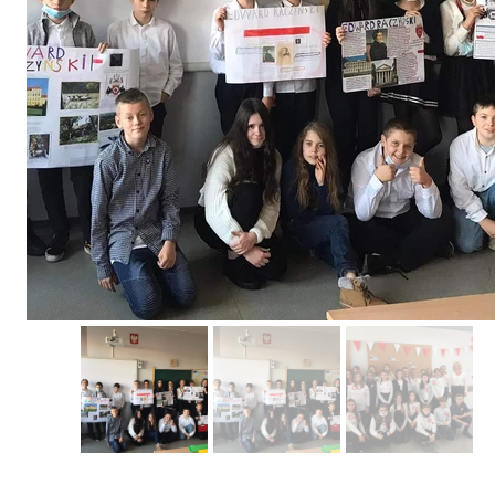
Erasmus+ 
Erasmus+ Przez dwuj
Erasmus+ Mózgi w szk