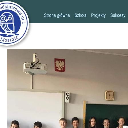
Strona główna
Szkoła
Projekty
Sukcesy
Historia szkoły
Konkursy
Kadra pedagogiczna
Osiągn
Psycholog
Pedagog
Pielęgniarka
Rada rodziców
K
Biblioteka
Szkoła
Stołówka
Świetlica
Kronika