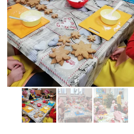
Erasmus+ 
Erasmus+ Przez dwuj
Erasmus+ Mózgi w szk