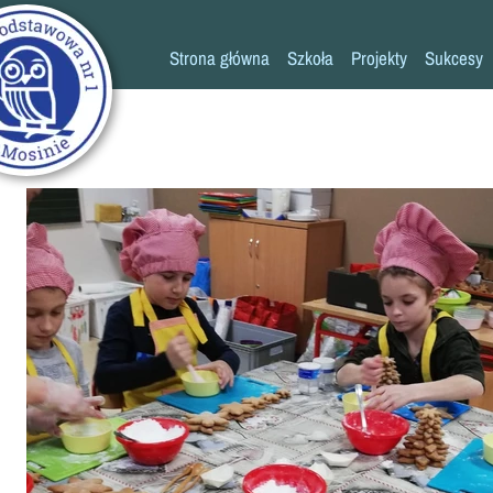
Strona główna
Szkoła
Projekty
Sukcesy
Historia szkoły
Konkursy
Kadra pedagogiczna
Osiągn
Psycholog
Pedagog
Pielęgniarka
Rada rodziców
K
Biblioteka
Szkoła
Stołówka
Świetlica
Kronika