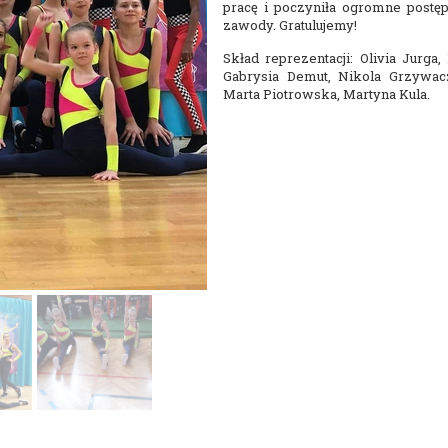
pracę i poczyniła ogromne postęp
Nasza szkoła jest OK
Nabór
zawody. Gratulujemy!
Erasmus+ Uniwersalny Język Sztuki
Skład reprezentacji: Olivia Jurga
Gabrysia Demut, Nikola Grzywacz
Erasmus+ Przez dwujęzyczność do przyszłości
Marta Piotrowska, Martyna Kula.
Erasmus+ Mózgi w szkole. Wiedza jest potęgą!