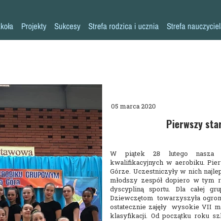
koła
Projekty
Sukcesy
Strefa rodzica i ucznia
Strefa nauczycie
Historia szkoły
Konkursy przedmiotowe
Erasmus+ AKREDYTACJA
Pliki do pobrania
Klasy 0-3
Kadra pedagogiczna
Osiągnięcia sportowe
MYŚLENIE KRYTYCZNE
Warto przeczytać
Klasy 4-8
Psycholog
Inne sukcesy
Laboratoria Przyszłości
Akademia Rodzica
Pedagog
Pomoc specjalistów w trudnych sytuacjach
Aleja Sław
Aktywna Tablica
05 marca 2020
Pielęgniarka
Niebieskie Igrzyska
Kalendarz roku szkolnego
Pierwszy sta
Rada rodziców
Każdy inny - wszyscy równi
Zajęcia dodatkowe
W piątek 28 lutego nasza 
Biblioteka
Szkoła Odpowiedzialna Cyfrowo
Harmonogram imprez i uroczystości
kwalifikacyjnych w aerobiku. Pie
Górze. Uczestniczyły w nich najle
Stołówka
Zaczytana Jedynka
Nasza szkoła jest SUPER!
młodszy zespół dopiero w tym r
dyscypliną sportu. Dla całej gr
Świetlica
#SuperKoderzy
Klasy dwujęzyczne
Dziewczętom towarzyszyła ogromn
ostatecznie zajęły wysokie VII m
Kronika
# klikaj pozytywnie
Doradztwo zawodowe
klasyfikacji. Od początku roku 