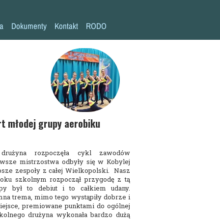
la
Dokumenty
Kontakt
RODO
Statut szkoły
Plan pracy szkoły
Wymagania edukacyjne
Program wychowawczo-profilaktyczny
Procedura bezpieczeństwa/Covid-19
rt młodej grupy aerobiku
Kompetencje kluczowe
drużyna rozpoczęła cykl zawodów
Deklaracja dostępności
rwsze mistrzostwa odbyły się w Kobylej
psze zespoły z całej Wielkopolski. Nasz
Standardy Ochrony Małoletnich
oku szkolnym rozpoczął przygodę z tą
upy był to debiut i to całkiem udany.
a trema, mimo tego wystąpiły dobrze i
iejsce, premiowane punktami do ogólnej
szkolnego drużyna wykonała bardzo dużą