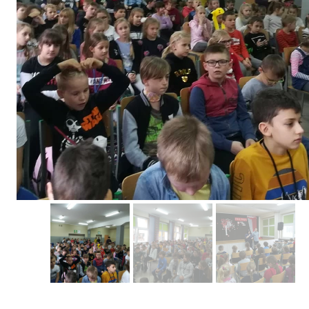
Erasmus+ 
Erasmus+ Przez dwuj
Erasmus+ Mózgi w szk