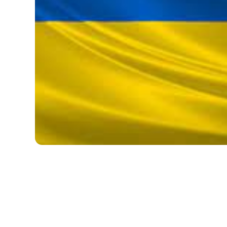
Erasmus+ 
Erasmus+ Przez dwuj
Erasmus+ Mózgi w szk