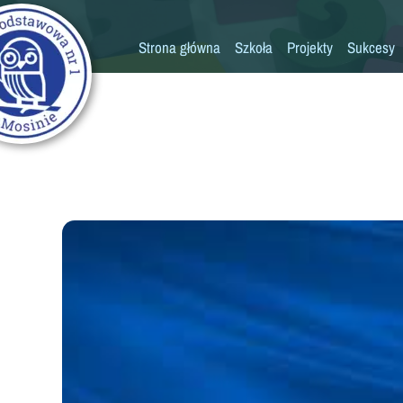
Strona główna
Szkoła
Projekty
Sukcesy
Historia szkoły
Konkursy
Kadra pedagogiczna
Osiągn
Psycholog
Pedagog
Pielęgniarka
Rada rodziców
K
Biblioteka
Szkoła
Stołówka
Świetlica
Kronika