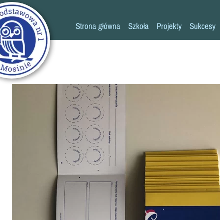
Strona główna
Szkoła
Projekty
Sukcesy
Historia szkoły
Konkursy
Kadra pedagogiczna
Osiągn
Psycholog
Pedagog
Pielęgniarka
Rada rodziców
K
Biblioteka
Szkoła
Stołówka
Świetlica
Kronika