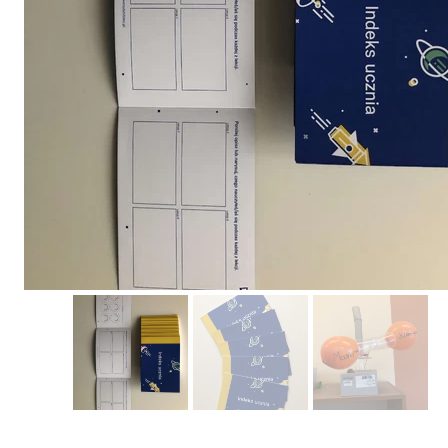
Erasmus+ 
Erasmus+ Przez dwuj
Erasmus+ Mózgi w szk