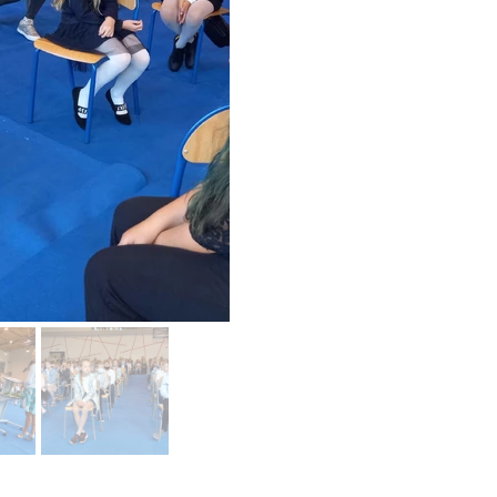
Nasza szkoła jest OK
Nabór
Erasmus+ Uniwersalny Język Sztuki
Erasmus+ Przez dwujęzyczność do przyszłości
Erasmus+ Mózgi w szkole. Wiedza jest potęgą!