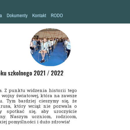
la
Dokumenty
Kontakt
RODO
Statut szkoły
Plan pracy szkoły
Wymagania edukacyjne
Program wychowawczo-profilaktyczny
Procedura bezpieczeństwa/Covid-19
oku szkolnego 2021 / 2022
Kompetencje kluczowe
a. Z punktu widzenia historii tego
Deklaracja dostępności
wojny światowej, która na zawsze
u. Tym bardziej cieszymy się, że
Standardy Ochrony Małoletnich
usa, który wciąż nie pozwala o
y spotkać się, aby uroczyście
ny. Naszym uczniom, rodzicom,
ej pomyślności i dużo zdrowia!