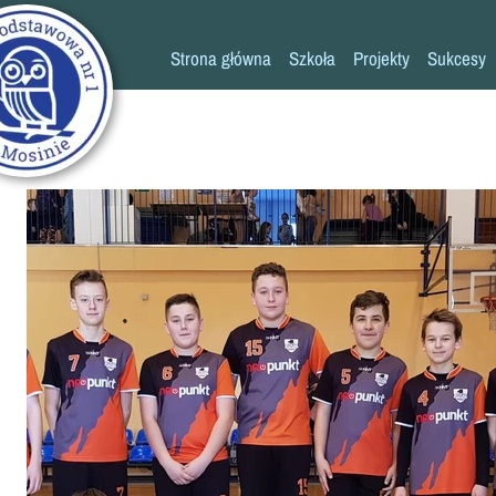
Strona główna
Szkoła
Projekty
Sukcesy
Historia szkoły
Konkursy
Kadra pedagogiczna
Osiągn
Psycholog
Pedagog
Pielęgniarka
Rada rodziców
K
Biblioteka
Szkoła
Stołówka
Świetlica
Kronika