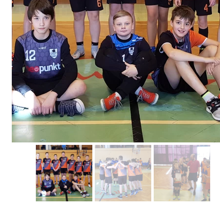
Erasmus+ 
Erasmus+ Przez dwuj
Erasmus+ Mózgi w szk