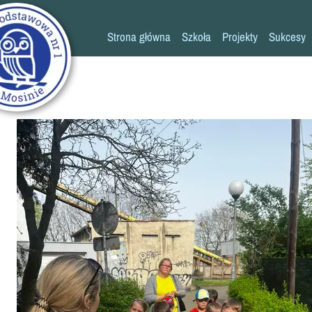
Strona główna
Szkoła
Projekty
Sukcesy
Historia szkoły
Konkursy
Kadra pedagogiczna
Osiągn
Psycholog
Pedagog
Pielęgniarka
Rada rodziców
K
Biblioteka
Szkoła
Stołówka
Świetlica
Kronika