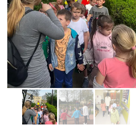
Erasmus+ 
Erasmus+ Przez dwuj
Erasmus+ Mózgi w szk