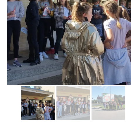
Erasmus+ 
Erasmus+ Przez dwuj
Erasmus+ Mózgi w szk