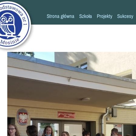
Strona główna
Szkoła
Projekty
Sukcesy
Historia szkoły
Konkursy
Kadra pedagogiczna
Osiągn
Psycholog
Pedagog
Pielęgniarka
Rada rodziców
K
Biblioteka
Szkoła
Stołówka
Świetlica
Kronika