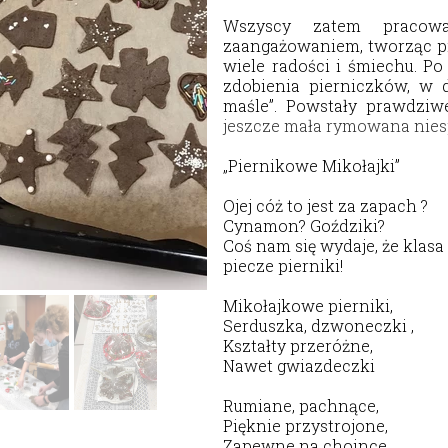
Nasza szkoła jest OK
Nabór
Wszyscy zatem pracow
zaangażowaniem, tworząc p
Erasmus+ Uniwersalny Język Sztuki
wiele radości i śmiechu. Po
zdobienia pierniczków, w 
Erasmus+ Przez dwujęzyczność do przyszłości
maśle”. Powstały prawdziwe
jeszcze mała rymowana nies
Erasmus+ Mózgi w szkole. Wiedza jest potęgą!
„
Piernikowe Mikołajki”
Ojej cóż to jest za zapach ?
Cynamon? Goździki?
Coś nam się wydaje, że klasa
piecze pierniki!
Mikołajkowe pierniki,
Serduszka, dzwoneczki ,
Kształty przeróżne,
Nawet gwiazdeczki
Rumiane, pachnące,
Pięknie przystrojone,
Zapewne na choince