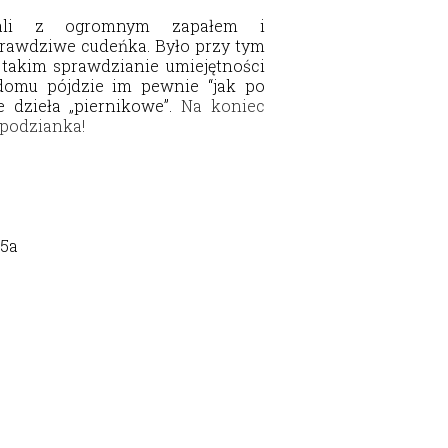
ali z ogromnym zapałem i
rawdziwe cudeńka. Było przy tym
 takim sprawdzianie umiejętności
domu pójdzie im pewnie “jak po
 dzieła „piernikowe”.
Na koniec
podzianka!
 5a