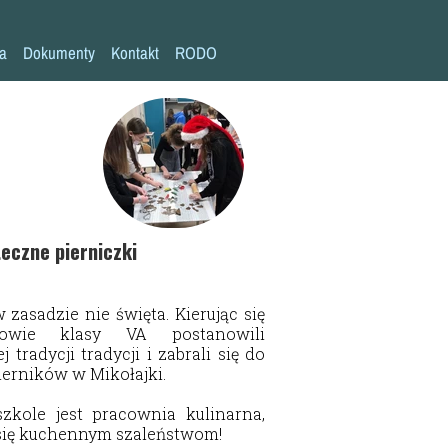
la
Dokumenty
Kontakt
RODO
Statut szkoły
Plan pracy szkoły
Wymagania edukacyjne
Program wychowawczo-profilaktyczny
Procedura bezpieczeństwa/Covid-19
eczne pierniczki
Kompetencje kluczowe
zasadzie nie święta. Kierując się
Deklaracja dostępności
iowie klasy VA postanowili
Standardy Ochrony Małoletnich
 tradycji tradycji i zabrali się do
erników w Mikołajki.
zkole jest pracownia kulinarna,
ię kuchennym szaleństwom!