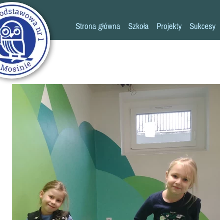
Strona główna
Szkoła
Projekty
Sukcesy
Historia szkoły
Konkursy
Kadra pedagogiczna
Osiągn
Psycholog
Pedagog
Pielęgniarka
Rada rodziców
K
Biblioteka
Szkoła
Stołówka
Świetlica
Kronika