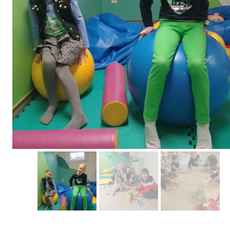
Erasmus+ 
Erasmus+ Przez dwuj
Erasmus+ Mózgi w szk