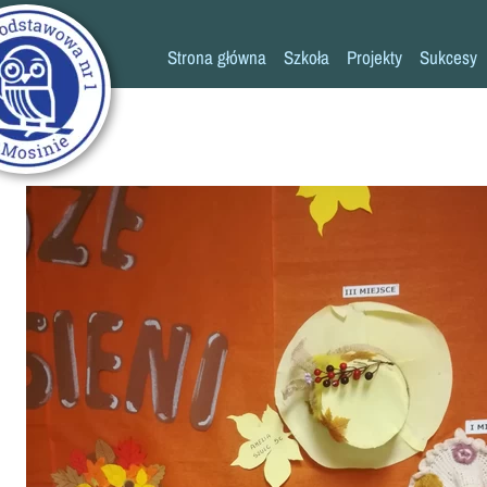
Strona główna
Szkoła
Projekty
Sukcesy
Historia szkoły
Konkursy
Kadra pedagogiczna
Osiągn
Psycholog
Pedagog
Pielęgniarka
Rada rodziców
K
Biblioteka
Szkoła
Stołówka
Świetlica
Kronika