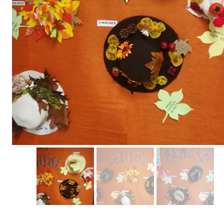
Erasmus+ 
Erasmus+ Przez dwuj
Erasmus+ Mózgi w szk