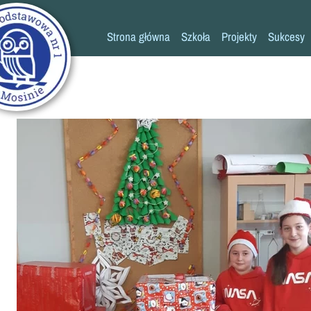
Strona główna
Szkoła
Projekty
Sukcesy
Historia szkoły
Konkursy
Kadra pedagogiczna
Osiągn
Psycholog
Pedagog
Pielęgniarka
Rada rodziców
K
Biblioteka
Szkoła
Stołówka
Świetlica
Kronika