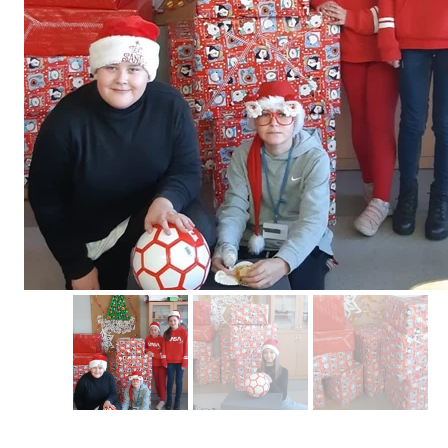
Erasmus+ 
Erasmus+ Przez dwuj
Erasmus+ Mózgi w szk