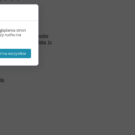
glądania stron
izy ruchu na
ia Malinowska 1c, Teodor
anek 3c, Maja Kowalska 1c
l na wszystkie
4b