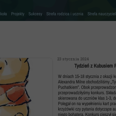
koła
Projekty
Sukcesy
Strefa rodzica i ucznia
Strefa nauczycie
Historia szkoły
Konkursy przedmiotowe
Erasmus+ AKREDYTACJA
Pliki do pobrania
Klasy 0-3
Kadra pedagogiczna
Osiągnięcia sportowe
MYŚLENIE KRYTYCZNE
Warto przeczytać
Klasy 4-8
Psycholog
Inne sukcesy
Laboratoria Przyszłości
Akademia Rodzica
Pedagog
Pomoc specjalistów w trudnych sytuacjach
Aleja Sław
Aktywna Tablica
23 stycznia 2024
Pielęgniarka
Niebieskie Igrzyska
Kalendarz roku szkolnego
Tydzień z Kubusiem 
Rada rodziców
Każdy inny - wszyscy równi
Zajęcia dodatkowe
W dniach 15-18 stycznia z okazji k
Alexandra Milne obchodziliśmy „T
Biblioteka
Szkoła Odpowiedzialna Cyfrowo
Harmonogram imprez i uroczystości
Puchatkiem”. Obok przeprowadzony
Stołówka
Zaczytana Jedynka
Nasza szkoła jest SUPER!
przeprowadziłyśmy konkurs. Składał
skierowana do uczniów klas 1-3, d
Świetlica
#SuperKoderzy
Klasy dwujęzyczne
Polegał on na wypełnieniu kart prac
krzyżówki czy pytania dotyczące a
Kronika
# klikaj pozytywnie
Doradztwo zawodowe
niego bohatera. Konkurs cieszył 