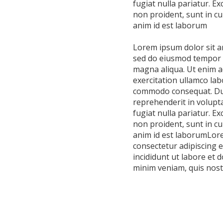
fugiat nulla pariatur. E
Nasza szkoła jest OK
Nabór
non proident, sunt in cul
anim id est laborum
Erasmus+ Uniwersalny Język Sztuki
Erasmus+ Przez dwujęzyczność do przyszłości
Lorem ipsum dolor sit am
sed do eiusmod tempor i
Erasmus+ Mózgi w szkole. Wiedza jest potęgą!
magna aliqua. Ut enim a
exercitation ullamco labo
commodo consequat. Duis
reprehenderit in volupta
fugiat nulla pariatur. E
non proident, sunt in cul
anim id est laborumLore
consectetur adipiscing 
incididunt ut labore et 
minim veniam, quis nos