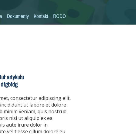
la
Dokumenty
Kontakt
RODO
Statut szkoły
Plan pracy szkoły
Wymagania edukacyjne
Program wychowawczo-profilaktyczny
Procedura bezpieczeństwa/Covid-19
tuł artykułu
dfgbfdg
Kompetencje kluczowe
Deklaracja dostępności
et, consectetur adipiscing elit,
ncididunt ut labore et dolore
Standardy Ochrony Małoletnich
d minim veniam, quis nostrud
ris nisi ut aliquip ex ea
 aute irure dolor in
te velit esse cillum dolore eu